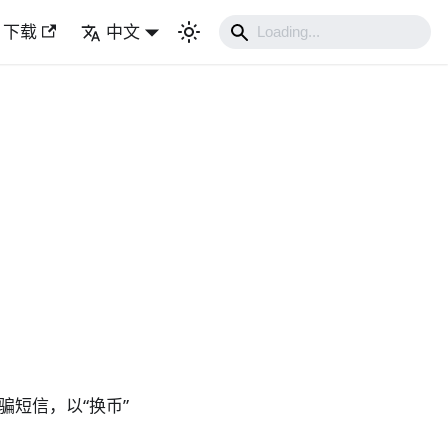
下载
中文
短信，以“换币”