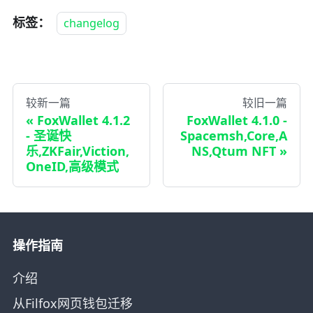
标签：
changelog
较新一篇
较旧一篇
FoxWallet 4.1.2
FoxWallet 4.1.0 -
- 圣诞快
Spacemsh,Core,A
乐,ZKFair,Viction,
NS,Qtum NFT
OneID,高级模式
操作指南
介绍
从Filfox网页钱包迁移