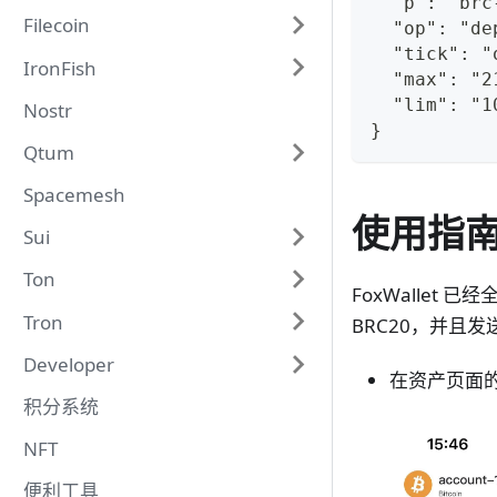
  "p": "brc
Filecoin
  "op": "de
  "tick": "
IronFish
  "max": "2
  "lim": "1
Nostr
}
Qtum
Spacemesh
使用指
Sui
Ton
FoxWallet 
Tron
BRC20，并且
Developer
在资产页面的
积分系统
NFT
便利工具